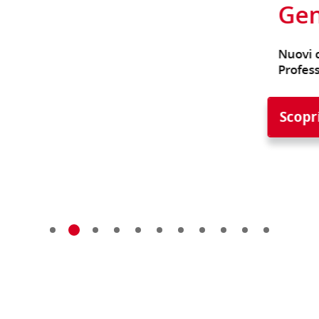
Gen
Nuovi cr
Professi
Scopri 