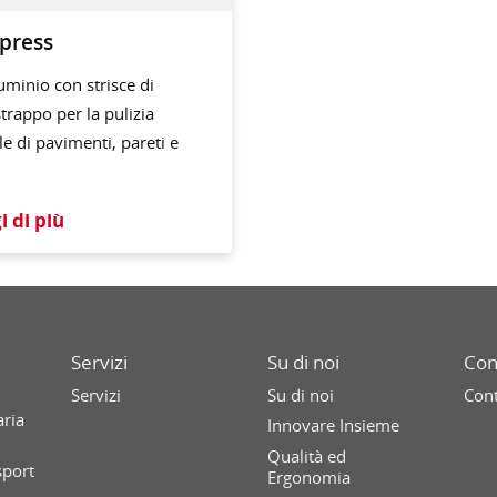
xpress
luminio con strisce di
strappo per la pulizia
e di pavimenti, pareti e
i di più
Servizi
Su di noi
Con
Servizi
Su di noi
Cont
aria
Innovare Insieme
Qualità ed
sport
Ergonomia