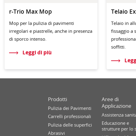
r-Trio Max Mop
Telaio E
Mop per la pulizia di pavimenti
Telaio in al
irregolari e piastrelle, anche in presenza
fissaggio a 
di sporco intenso.
professional
soffitti.
Leggi di più
Legg
Prodotti
Aree di
Applicazione
Pulizia dei Pavimenti
Assistenza sanit
Carrelli professionali
Educazione e
Pulizia delle superfici
strutture per lo 
Abrasivi