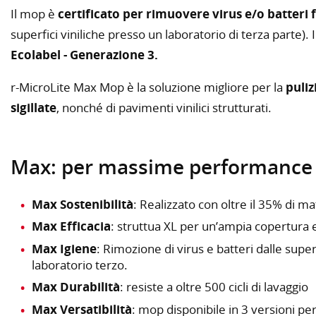
Il mop è
certificato per rimuovere virus e/o batteri 
superfici viniliche presso un laboratorio di terza parte). 
Ecolabel - Generazione 3.
r-MicroLite Max Mop è la soluzione migliore per la
puliz
sigillate
, nonché di pavimenti vinilici strutturati.
Max: per massime performance d
Max Sostenibilità
: Realizzato con oltre il 35% di ma
Max Efficacia
: struttua XL per un’ampia copertura 
Max Igiene
: Rimozione di virus e batteri dalle superf
laboratorio terzo.
Max Durabilità
: resiste a oltre 500 cicli di lavaggio
Max Versatibilità
: mop disponibile in 3 versioni p