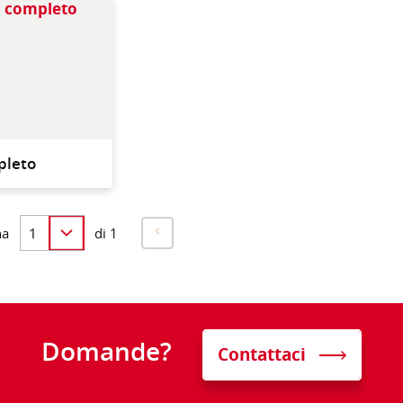
Vello in microfibra con
una lamina in gomma per
rimuovere lo sporco più
ostinato.
pleto
na
di 1
Domande?
Contattaci