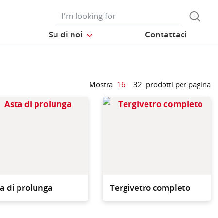
Su di noi
Contattaci
Mostra
16
32
prodotti per pagina
tto di sicurezza
Robusto manico
on da utilizzare
telescopico in alluminio
ispositivo manuale
leggero con impugnatura
lo squeegee
ergonomica nella parte
on.
superiore.
a di prolunga
Tergivetro completo