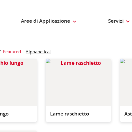
Aree di Applicazione
Servizi
r
Featured
Alphabetical
Secchio lungo realizzato
Raschie
in resistente plastica con
Evoluti
una capacità di 22 l.
come d
o con 
Evoluti
ungo
Lame raschietto
Ast