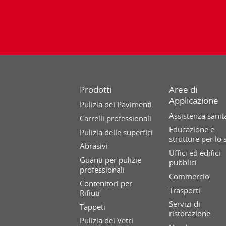
Prodotti
Aree di
Applicazione
Pulizia dei Pavimenti
Assistenza sanit
Carrelli professionali
Educazione e
Pulizia delle superfici
strutture per lo 
Abrasivi
Uffici ed edifici
Guanti per pulizie
pubblici
professionali
Commercio
Contenitori per
Trasporti
Rifiuti
Servizi di
Tappeti
ristorazione
Pulizia dei Vetri