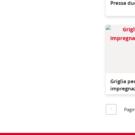
Pressa du
Griglia pe
impregnaz
Pagi