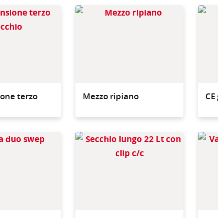
Trasforma facilmente il
Per uti
tuo sistema a doppio
CE per
secchio in un sistema a
tre secchi con
l'estensione apposita
ione terzo
Mezzo ripiano
CE 
Per utilizzo sul carrello CE
Per uti
ad acqua
ad acqu
per pr