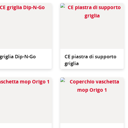
lizzo con il carrello
Può essere utilizzata con
 pre-impregnato
il carrello per pre-
impregnato e con il
carrello ad acqua
griglia Dip-N-Go
CE piastra di supporto
griglia
lizzo con il carrello
Per utilizzo con il carrello
a o con il carrello
ad acqua o con il carrello
e-impregnato
per pre-impregnato