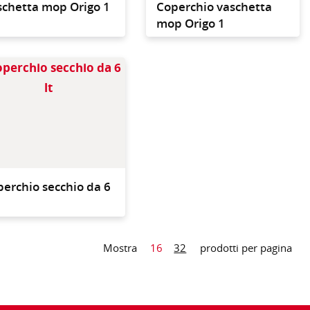
schetta mop Origo 1
Coperchio vaschetta
mop Origo 1
lizzo con il carrello
Per utilizzo con i secchi
a o con il carrello
da 6 litri
e-impregnato
erchio secchio da 6
Mostra
16
32
prodotti per pagina