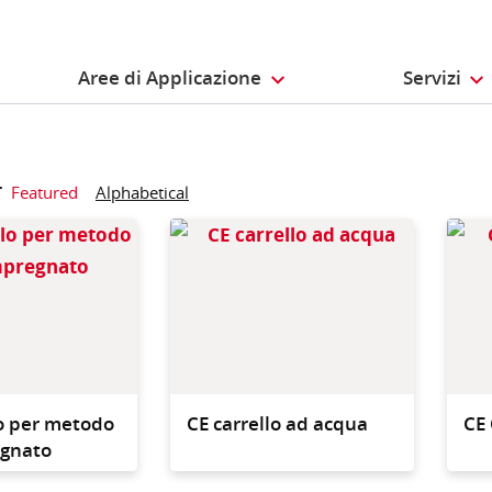
Aree di Applicazione
Servizi
r
Featured
Alphabetical
Carrello CE metodo pre-
CE car
impregnato, per uso in
acqua 
camere bianche dove è
bianch
richiesto il massimo
il mass
controllo della
contam
contaminazione
lo per metodo
CE carrello ad acqua
CE
egnato