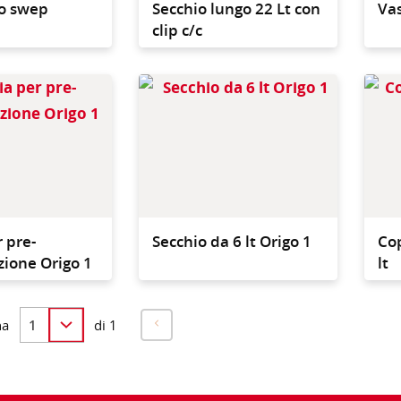
o swep
Secchio lungo 22 Lt con
Va
clip c/c
Per utilizzo con le
Per uti
vaschette di pre-
ad acqu
impregnazione
per pr
r pre-
Secchio da 6 lt Origo 1
Cop
ione Origo 1
lt
na
di 1