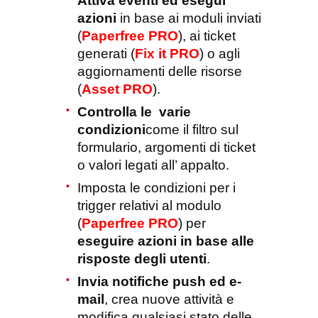
Attiva eventi ed esegui
azioni
in base ai moduli inviati
(
Paperfree PRO
), ai ticket
generati (
Fix it PRO
) o agli
aggiornamenti delle risorse
(
Asset PRO
).
Controlla le varie
condizioni
come il filtro sul
formulario, argomenti di ticket
o valori legati all’ appalto.
Imposta le condizioni per i
trigger relativi al modulo
(
Paperfree PRO
) per
eseguire azioni in base alle
risposte degli utenti
.
Invia notifiche push ed e-
mail
, crea nuove attività e
modifica qualsiasi stato delle