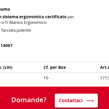
nsumo
n sistema ergonomico certificato
per
o o l’r Manico Ergonomico
facciata pulente
 14067
. (cm)
Cf. per Box
Art.
10
171
Domande?
Contattaci