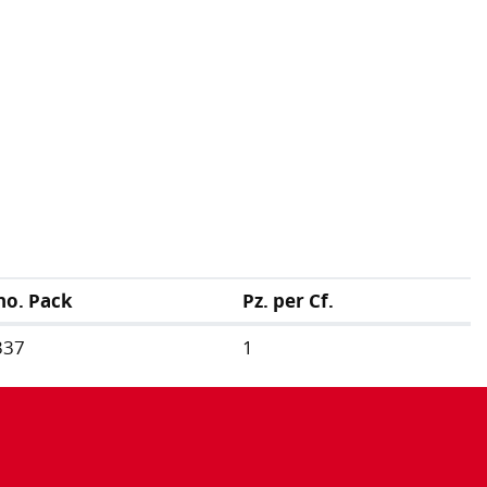
no. Pack
Pz. per Cf.
337
1