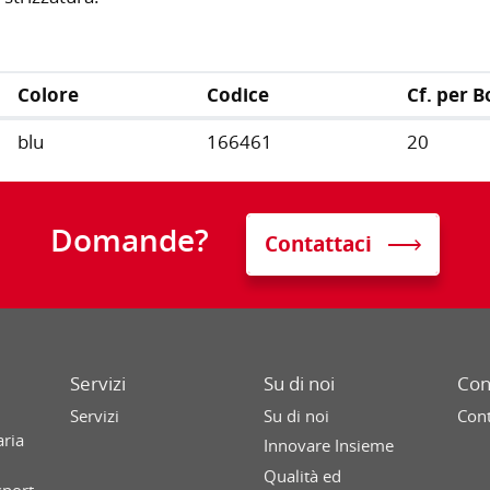
Colore
Codice
Cf. per B
blu
166461
20
Domande?
Contattaci
Servizi
Su di noi
Con
Servizi
Su di noi
Cont
aria
Innovare Insieme
Qualità ed