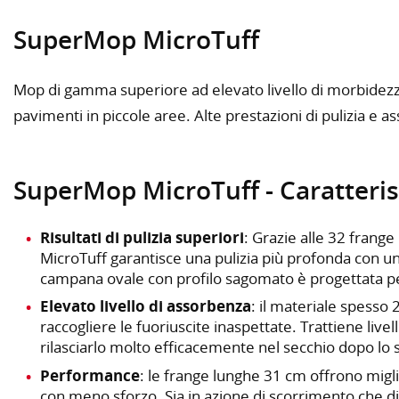
SuperMop MicroTuff
Mop di gamma superiore ad elevato livello di morbidezza e
pavimenti in piccole aree. Alte prestazioni di pulizia e 
SuperMop MicroTuff - Caratteris
Risultati di pulizia superiori
: Grazie alle 32 fran
MicroTuff garantisce una pulizia più profonda con un 
campana ovale con profilo sagomato è progettata pe
Elevato livello di assorbenza
: il materiale spesso
raccogliere le fuoriuscite inaspettate. Trattiene livell
rilasciarlo molto efficacemente nel secchio dopo lo s
Performance
: le frange lunghe 31 cm offrono migli
con meno sforzo. Sia in azione di scorrimento che di