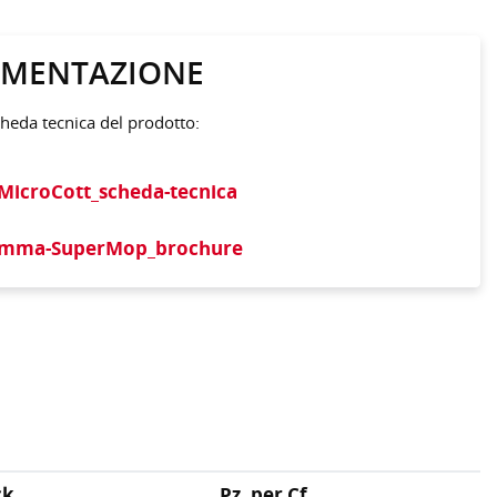
MENTAZIONE
cheda tecnica del prodotto:
_MicroCott_scheda-tecnica
amma-SuperMop_brochure
ck
Pz. per Cf.