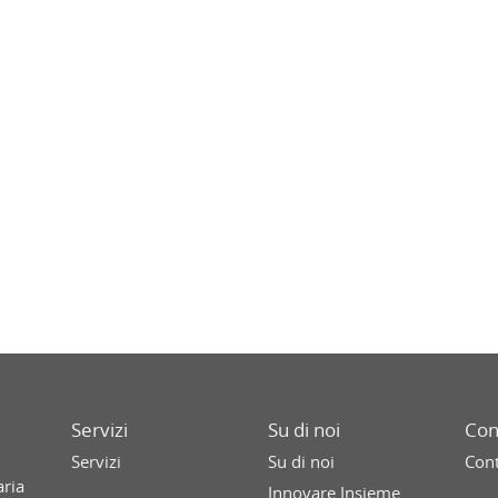
Servizi
Su di noi
Con
Servizi
Su di noi
Cont
aria
Innovare Insieme