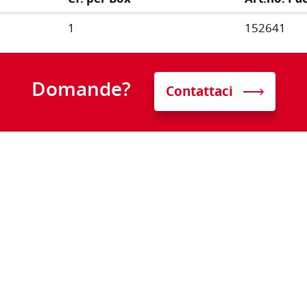
1
152641
Domande?
Contattaci