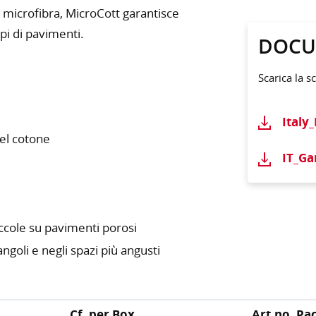
 microfibra, MicroCott garantisce
ipi di pavimenti.
DOCU
Scarica la s
Italy
del cotone
IT_G
iccole su pavimenti porosi
ngoli e negli spazi più angusti
Cf. per Box
Art.no. Pa