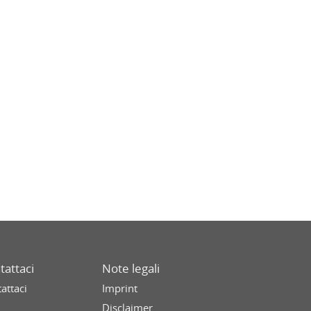
tattaci
Note legali
attaci
Imprint
Disclaimer