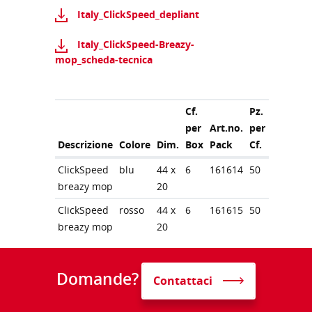
Italy_ClickSpeed_depliant
Italy_ClickSpeed-Breazy-
mop_scheda-tecnica
Cf.
Pz.
per
Art.no.
per
Descrizione
Colore
Dim.
Box
Pack
Cf.
ClickSpeed
blu
44 x
6
161614
50
breazy mop
20
ClickSpeed
rosso
44 x
6
161615
50
breazy mop
20
Domande?
Contattaci