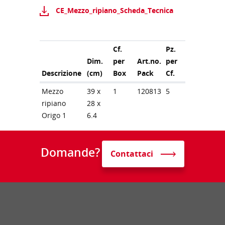
CE_Mezzo_ripiano_Scheda_Tecnica
Cf.
Pz.
Dim.
per
Art.no.
per
Descrizione
(cm)
Box
Pack
Cf.
Mezzo
39 x
1
120813
5
ripiano
28 x
Origo 1
6.4
Domande?
Contattaci