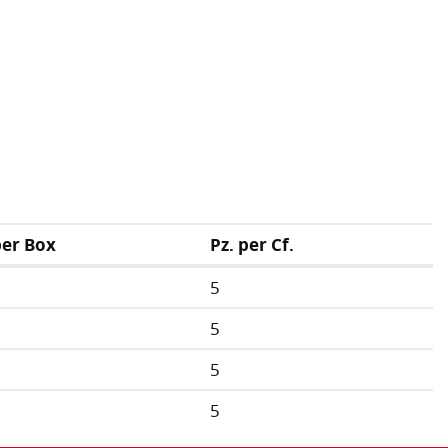
per Box
Pz. per Cf.
5
5
5
5