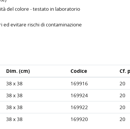
tà del colore - testato in laboratorio
ori ed evitare rischi di contaminazione
Dim. (cm)
Codice
Cf. 
38 x 38
169916
20
38 x 38
169924
20
38 x 38
169922
20
38 x 38
169920
20