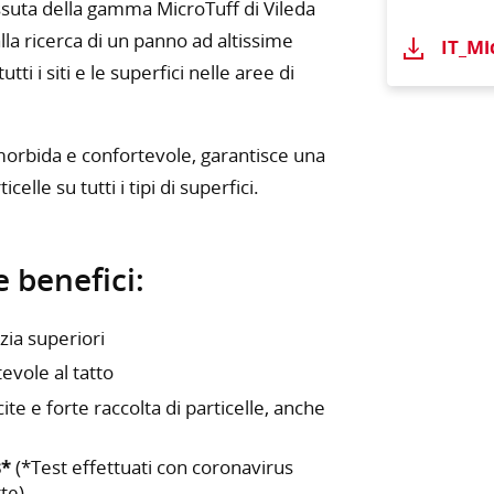
essuta della gamma MicroTuff di Vileda
 alla ricerca di un panno ad altissime
IT_Mi
ti i siti e le superfici nelle aree di
orbida e confortevole, garantisce una
elle su tutti i tipi di superfici.
e benefici:
izia superiori
evole al tatto
te e forte raccolta di particelle, anche
s*
(*Test effettuati con coronavirus
rte)