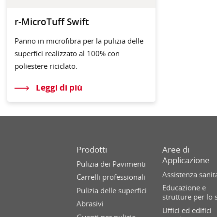
r-MicroTuff Swift
Panno in microfibra per la pulizia delle
superfici realizzato al 100% con
poliestere riciclato.
Leggi di più
Prodotti
Aree di
Applicazione
Pulizia dei Pavimenti
Assistenza sanit
Carrelli professionali
Educazione e
Pulizia delle superfici
strutture per lo 
Abrasivi
Uffici ed edifici
Guanti per pulizie