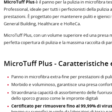
MicroTuff Plus
è il panno per la pulizia in microfibra t
Professional, ideale per tutti i perfezionisti della pulizia
prestazioni. È progettato per mantenere puliti e igienici tut
General Building, Healthcare e HoReCa.
MicroTuff Plus, con un volume superiore ed una presa m
perfetta copertura di pulizia e la massima raccolta di partic
MicroTuff Plus - Caratteristiche 
Panno in microfibra extra-fine per prestazioni di pul
Morbido e voluminoso, garantisce una presa confort
Straordinaria capacità di assorbimento delle fuoriusci
dello sporco grasso come le impronte digitali
Certificato per rimuovere fino al 99,99% di viru
bovino su superfici in vinile da laboratori di terza pa