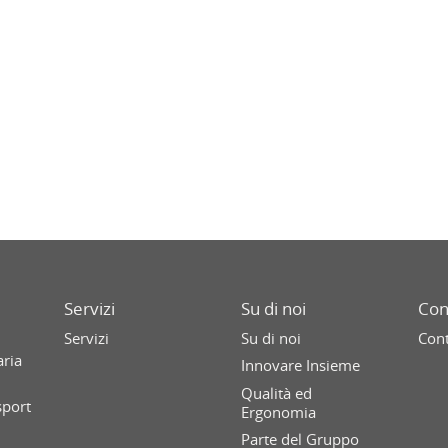
Servizi
Su di noi
Con
Servizi
Su di noi
Cont
aria
Innovare Insieme
Qualità ed
sport
Ergonomia
Parte del Gruppo