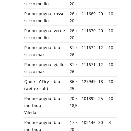
secco medio
20
Pannospugna
rosso
26 x
111669
20
10
secco medio
20
Pannospugna
verde
26 x
111670
20
10
secco medio
20
Pannospugna
blu
31 x
111672
12
10
secco maxi
26
Pannospugna
giallo
31 x
111671
12
10
secco maxi
26
Quick 'n' Dry
blu
36 x
127949
18
10
(wettex soft)
25
Pannospugna
blu
20 x
101892
25
10
morbido
18,5
Vileda
Pannospugna
blu
17 x
102146
30
3
morbido
20