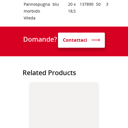
Pannospugna
blu
20 x
137890
50
3
morbido
18,5
Vileda
Domande?
Contattaci
Related Products