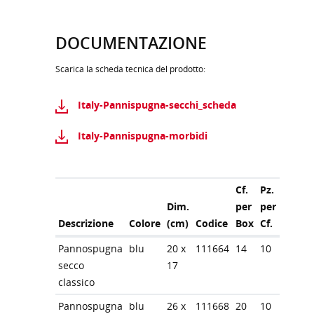
DOCUMENTAZIONE
Scarica la scheda tecnica del prodotto:
Italy-Pannispugna-secchi_scheda
Italy-Pannispugna-morbidi
Cf.
Pz.
Dim.
per
per
Descrizione
Colore
(cm)
Codice
Box
Cf.
Pannospugna
blu
20 x
111664
14
10
secco
17
classico
Pannospugna
blu
26 x
111668
20
10