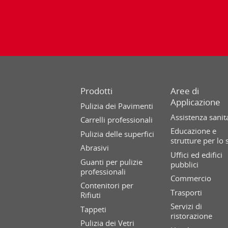
Prodotti
Aree di
Applicazione
Pulizia dei Pavimenti
Assistenza sanit
Carrelli professionali
Educazione e
Pulizia delle superfici
strutture per lo 
Abrasivi
Uffici ed edifici
Guanti per pulizie
pubblici
professionali
Commercio
Contenitori per
Trasporti
Rifiuti
Servizi di
Tappeti
ristorazione
Pulizia dei Vetri