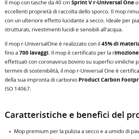
Il mop con tasche da 40 cm
Sprint V r-Universal One
of
eccellenti proprietà di raccolta dello sporco. Il mop rimu
con un ulteriore effetto lucidante a secco. Ideale per pia
strutturati, rivestimenti lucidi e sensibili all'acqua.
Il mop r-UniversalOne è realizzato con il
45% di material
fino a
700 lavaggi
. Il mop è certificato per la r
imozione 
effettuati con coronavirus bovino su superfici viniliche p
termini di sostenibilità, il mop r-Universal One è certific
della sua impronta di carbonio
Product Carbon Footpr
ISO 14067.
Caratteristiche e benefici del p
Mop premium per la pulizia a secco e a umido di pav