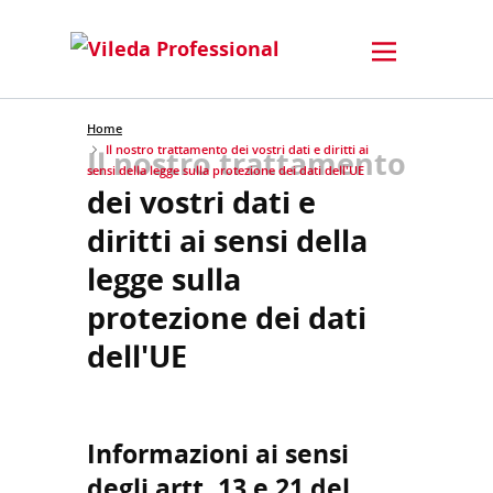
Home
Il nostro trattamento dei vostri dati e diritti ai
Il nostro trattamento
sensi della legge sulla protezione dei dati dell'UE
dei vostri dati e
diritti ai sensi della
legge sulla
protezione dei dati
dell'UE
Informazioni ai sensi
degli artt. 13 e 21 del