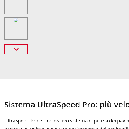
Sistema UltraSpeed Pro: più veloc
UltraSpeed Pro è l’innovativo sistema di pulizia dei pavi
e versatile, unisce le elevate performance della microfi