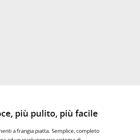
e, più pulito, più facile
menti a frangia piatta. Semplice, completo
bra ad un rivoluzionario sistema di