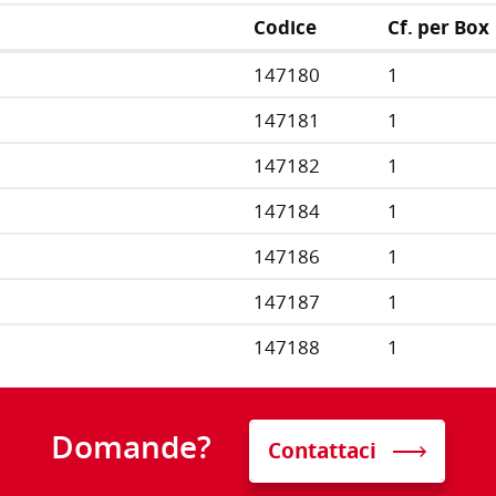
Codice
Cf. per Box
147180
1
147181
1
147182
1
147184
1
147186
1
147187
1
147188
1
Domande?
Contattaci