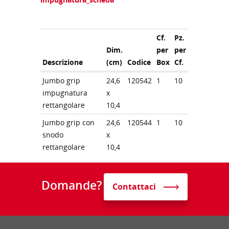
Cf.
Pz.
Dim.
per
per
Descrizione
(cm)
Codice
Box
Cf.
Jumbo grip
24,6
120542
1
10
impugnatura
x
rettangolare
10,4
Jumbo grip con
24,6
120544
1
10
snodo
x
rettangolare
10,4
Domande?
Contattaci