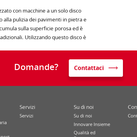
ilizzato con macchine a un solo disco
 alla pulizia dei pavimenti in pietra e
ccumula sulla superficie porosa ed è
adizionali. Utilizzando questo disco è
Domande?
Contattaci
Servizi
Su di noi
Con
Servizi
Su di noi
Cont
aria
Innovare Insieme
Qualità ed
sport