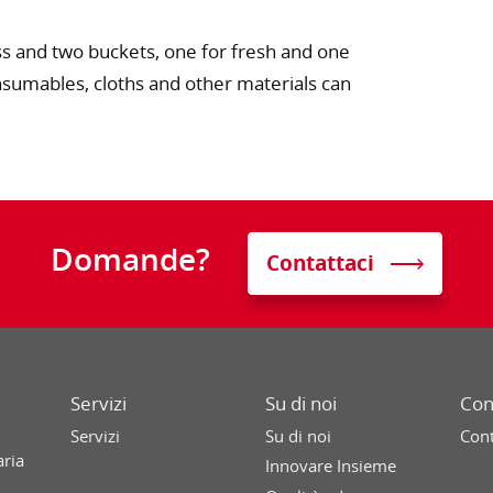
ess and two buckets, one for fresh and one
onsumables, cloths and other materials can
Domande?
Contattaci
Servizi
Su di noi
Con
Servizi
Su di noi
Cont
aria
Innovare Insieme