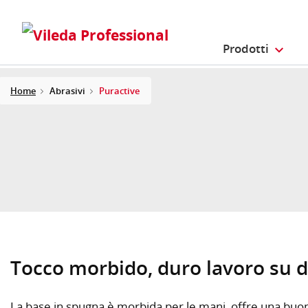
Prodotti
Home
Abrasivi
Puractive
Tocco morbido, duro lavoro su d
La base in spugna è morbida per le mani, offre una buo